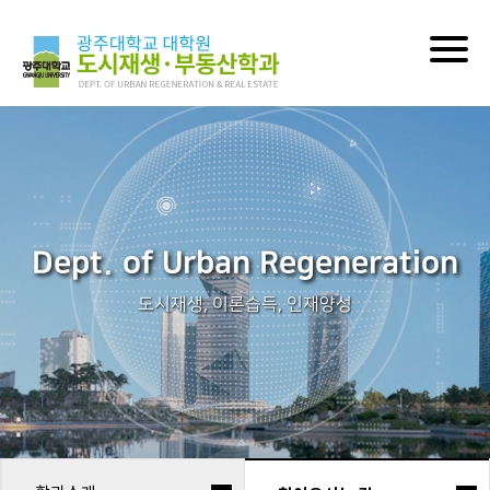
Togg
navig
Dept. of Urban Regeneration
도시재생, 이론습득, 인재양성