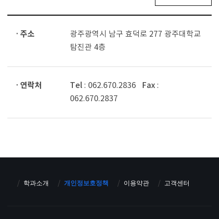
· 주소
광주광역시 남구 효덕로 277 광주대학교
탐진관 4층
· 연락처
Tel
: 062.670.2836
Fax
:
062.670.2837
학과소개
개인정보호정책
이용약관
고객센터