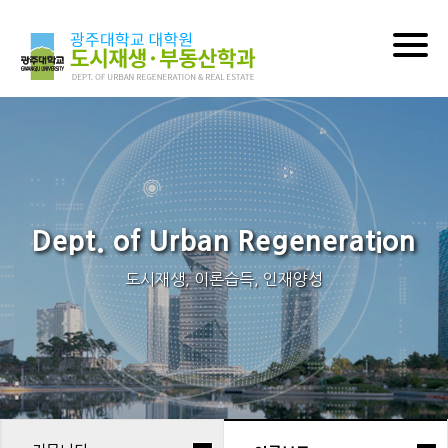
Togg
navig
Dept. of Urban Regeneration
도시재생, 이론습득, 인재양성