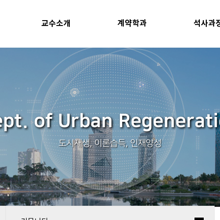
교수소개
계약학과
석사과
pt. of Urban Regenerat
도시재생, 이론습득, 인재양성