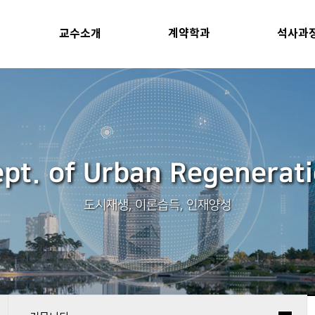
교수소개
계약학과
석사과
pt. of Urban Regenerat
도시재생, 이론습득, 인재양성